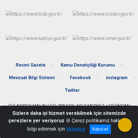
Resmi Gazete
Kamu Denetçiliği Kurumu
Mevzuat Bilgi Sistemi
Facebook
instagram
Twitter
GÜLABİBEY MAHALLESİ 798.SOK. NO:2 MERKEZ / ERZİNCAN
Sizlere daha iyi hizmet verebilmek için sitemizde
0446 224 26 31 - 34
çerezlere yer veriyoruz
🍪 Çerez politikamız hakkında
bilgi edinmek için
tıklayınız
Kabul et