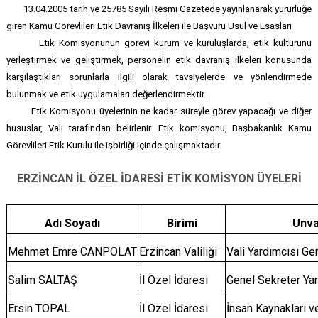
13.04.2005 tarih ve 25785 Sayılı Resmi Gazetede yayınlanarak yürürlüğe
giren Kamu Görevlileri Etik Davranış İlkeleri ile Başvuru Usul ve Esasları
Etik Komisyonunun görevi kurum ve kuruluşlarda, etik kültürünü
yerleştirmek ve geliştirmek, personelin etik davranış ilkeleri konusunda
karşılaştıkları sorunlarla ilgili olarak tavsiyelerde ve yönlendirmede
bulunmak ve etik uygulamaları değerlendirmektir.
Etik Komisyonu üyelerinin ne kadar süreyle görev yapacağı ve diğer
hususlar, Vali tarafından belirlenir. Etik komisyonu, Başbakanlık Kamu
Görevlileri Etik Kurulu ile işbirliği içinde çalışmaktadır.
ERZİNCAN İL ÖZEL İDARESİ ETİK KOMİSYON ÜYELERİ
Adı Soyadı
Birimi
Unva
Mehmet Emre CANPOLAT
Erzincan Valiliği
Vali Yardımcısı Ge
Salim SALTAŞ
İl Özel İdaresi
Genel Sekreter Ya
Ersin TOPAL
İl Özel İdaresi
İnsan Kaynakları 