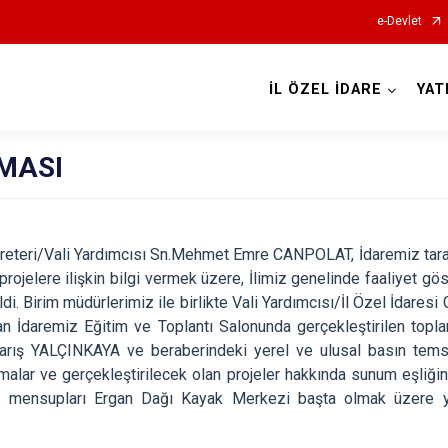
e-Devlet
İL ÖZEL İDARE
YAT
MASI
kreteri/Vali Yardımcısı Sn.Mehmet Emre CANPOLAT, İdaremiz taraf
projelere ilişkin bilgi vermek üzere, İlimiz genelinde faaliyet gö
eldi. Birim müdürlerimiz ile birlikte Vali Yardımcısı/İl Özel İdare
İdaremiz Eğitim ve Toplantı Salonunda gerçekleştirilen toplan
rış YALÇINKAYA ve beraberindeki yerel ve ulusal basın temsil
alar ve gerçekleştirilecek olan projeler hakkında sunum eşliğinde 
n mensupları Ergan Dağı Kayak Merkezi başta olmak üzere ya