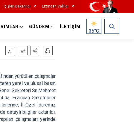
İçişleri Bakanlığı
Erzincan Valiliği
IRIMLAR
GÜNDEM
İLETİŞİM
35
°C
ından yürütülen çalışmalar
steren yerel ve ulusal basın
si Genel Sekreteri Sn.Mehmet
tıda, Erzincan Gazeteciler
cilerine, İl Özel İdaremiz
detaylı bilgiler aktarıldı.
pılan çalışmaları yerinde